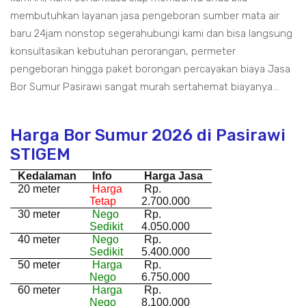
membutuhkan layanan jasa pengeboran sumber mata air
baru 24jam nonstop segerahubungi kami dan bisa langsung
konsultasikan kebutuhan perorangan, permeter
pengeboran hingga paket borongan percayakan biaya Jasa
Bor Sumur Pasirawi sangat murah sertahemat biayanya...
Harga Bor Sumur 2026 di Pasirawi
STIGEM
Kedalaman
Info
Harga Jasa
20 meter
Harga
Rp.
Tetap
2.700.000
30 meter
Nego
Rp.
Sedikit
4.050.000
40 meter
Nego
Rp.
Sedikit
5.400.000
50 meter
Harga
Rp.
Nego
6.750.000
60 meter
Harga
Rp.
Nego
8.100.000