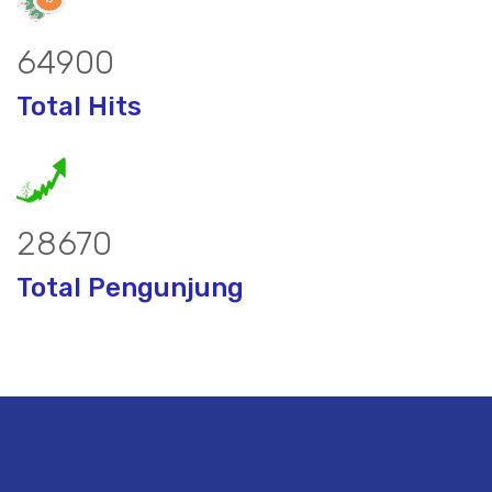
85828
Total Hits
37915
Total Pengunjung
 borsumur, jasa Sumur Bor, Matek Air 