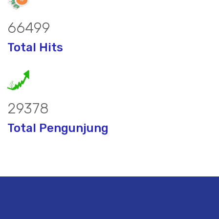
87164
Total Hits
38508
Total Pengunjung
bor, borsumur, jasa Sumur Bor, Matek 