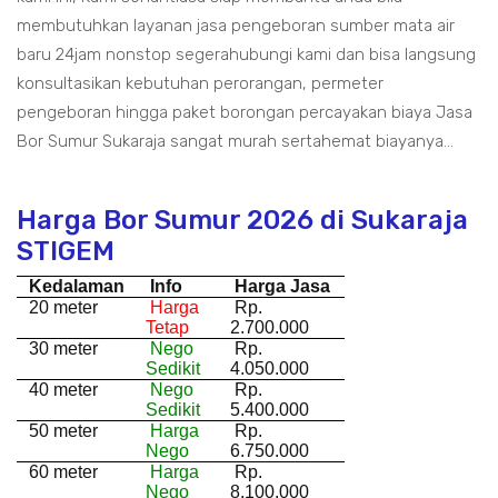
membutuhkan layanan jasa pengeboran sumber mata air
baru 24jam nonstop segerahubungi kami dan bisa langsung
konsultasikan kebutuhan perorangan, permeter
pengeboran hingga paket borongan percayakan biaya Jasa
Bor Sumur Sukaraja sangat murah sertahemat biayanya...
Harga Bor Sumur 2026 di Sukaraja
STIGEM
Kedalaman
Info
Harga Jasa
20 meter
Harga
Rp.
Tetap
2.700.000
30 meter
Nego
Rp.
Sedikit
4.050.000
40 meter
Nego
Rp.
Sedikit
5.400.000
50 meter
Harga
Rp.
Nego
6.750.000
60 meter
Harga
Rp.
Nego
8.100.000