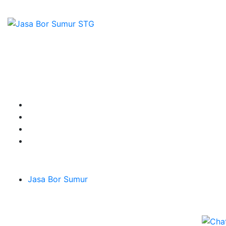
orsumur, jasa Sumur Bor, Matek A
Sepesialis Pengeboran Sumur untuk Kedalaman 20m
hingga 100m lebih siap menerima pesanan berbagai
jenis kebutuhan untuk mendapatkan Mata Air Tanah
terbaik pesan segera di Sumber Tirta Gemilang
Terpercaya dan Ahlinya.
Layanan
Jasa Bor Sumur
Melayani Hingga
Seluruh Jabodetabek & Jakarta, Bogor, Depok,