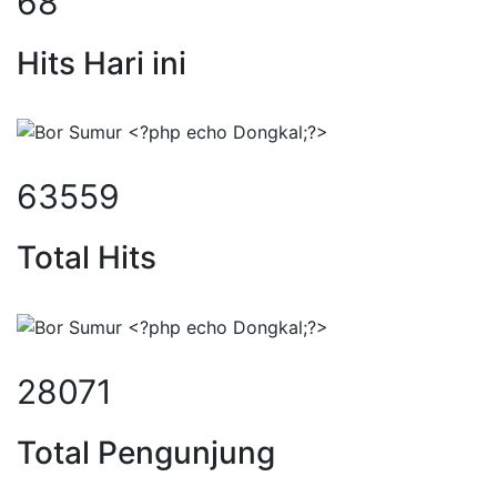
87
Hits Hari ini
82548
Total Hits
36341
Total Pengunjung