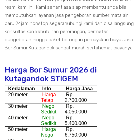
resmi kami ini, Kami senantiasa siap membantu anda bila
membutuhkan layanan jasa pengeboran sumber mata air
baru 24jam nonstop segerahubungi kami dan bisa langsung
konsultasikan kebutuhan perorangan, permeter
pengeboran hingga paket borongan percayakan biaya Jasa
Bor Sumur Kutagandok sangat murah sertahemat biayanya...
Harga Bor Sumur 2026 di
Kutagandok STIGEM
Kedalaman
Info
Harga Jasa
20 meter
Harga
Rp.
Tetap
2.700.000
30 meter
Nego
Rp.
Sedikit
4.050.000
40 meter
Nego
Rp.
Sedikit
5.400.000
50 meter
Harga
Rp.
Nego
6.750.000