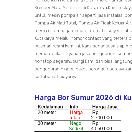
Memberikan Harga yang relatif murah untuk ja
Sumber Mata Air Tanah di Kutakarya,Kami melaya
untuk mesin pompa air seperti jasa instalasi pom
Pompa Air Mati Total, Pompa Air Tidak Keluar Air
mesin dinamo, ganti radar otomatis.segerahub
Kutakarya melalui nomor contact yang tertera 
halaman resmi kami ini, Kami senantiasa siap m
membutuhkan layanan jasa pengeboran sumber 
nonstop segerahubungi kami dan bisa langsung
pengeboran hingga paket borongan percayakan
sertahemat biayanya...
Harga Bor Sumur 2026 di K
Kedalaman
Info
Harga Jasa
20 meter
Harga
Rp.
Tetap
2.700.000
30 meter
Nego
Rp.
Sedikit
4.050.000