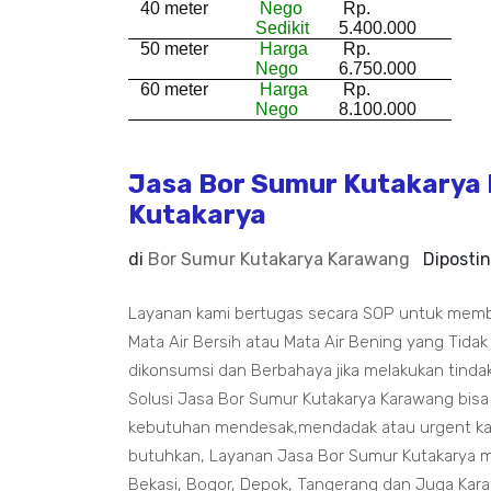
40 meter
Nego
Rp.
Sedikit
5.400.000
50 meter
Harga
Rp.
Nego
6.750.000
60 meter
Harga
Rp.
Nego
8.100.000
Jasa Bor Sumur Kutakarya 
Kutakarya
di
Bor Sumur Kutakarya Karawang
Diposti
Layanan kami bertugas secara SOP untuk mem
Mata Air Bersih atau Mata Air Bening yang Tidak
dikonsumsi dan Berbahaya jika melakukan tindak
Solusi Jasa Bor Sumur Kutakarya Karawang bis
kebutuhan mendesak,mendadak atau urgent kam
butuhkan, Layanan Jasa Bor Sumur Kutakarya m
Bekasi, Bogor, Depok, Tangerang dan Juga Kar