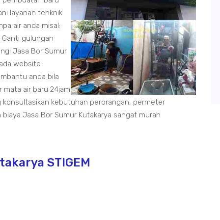
sa pembuatan baru
ni layanan tehknik
pa air anda misal:
, Ganti gulungan
ungi Jasa Bor Sumur
pada website
embantu anda bila
mata air baru 24jam
 konsultasikan kebutuhan perorangan, permeter
 biaya Jasa Bor Sumur Kutakarya sangat murah
utakarya STIGEM