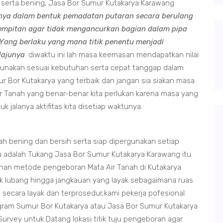
ih serta bening, Jasa Bor Sumur Kutakarya Karawang
nya dalam bentuk pemadatan putaran secara berulang
empitan agar tidak mengancurkan bagian dalam pipa
ang berlaku yang mana titik penentu menjadi
lajunya
. diwaktu ini lah masa keemasan mendapatkan nilai
rgunakan sesuai kebutuhan serta cepat tanggap dalam
or Kutakarya yang terbaik dan jangan sia siakan masa
r Tanah yang benar-benar kita perlukan karena masa yang
jalanya aktifitas kita disetiap waktunya.
 bening dan bersih serta siap dipergunakan setiap
u adalah Tukang Jasa Bor Sumur Kutakarya Karawang itu
ahan metode pengeboran Mata Air Tanah di Kutakarya
ik lubang hingga jangkauan yang layak sebagaimana ruas
 secara layak dan terprosedur,kami pekerja pofesional
ram Sumur Bor Kutakarya atau Jasa Bor Sumur Kutakarya
urvey untuk Datang lokasi titik tuju pengeboran agar