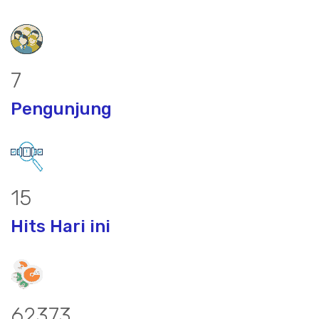
9
Pengunjung
21
Hits Hari ini
83954