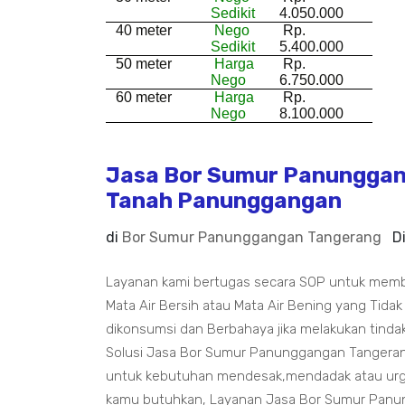
Sedikit
4.050.000
40 meter
Nego
Rp.
Sedikit
5.400.000
50 meter
Harga
Rp.
Nego
6.750.000
60 meter
Harga
Rp.
Nego
8.100.000
Jasa Bor Sumur Panunggang
Tanah Panunggangan
di
Bor Sumur Panunggangan Tangerang
D
Layanan kami bertugas secara SOP untuk mem
Mata Air Bersih atau Mata Air Bening yang Tidak
dikonsumsi dan Berbahaya jika melakukan tindak
Solusi Jasa Bor Sumur Panunggangan Tangeran
untuk kebutuhan mendesak,mendadak atau urgen
kamu butuhkan, Layanan Jasa Bor Sumur Panu