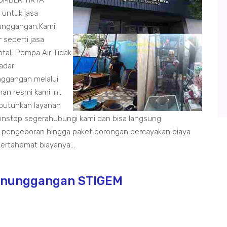
SUMBER TIRTA
 untuk jasa
nunggangan,Kami
 seperti jasa
otal, Pompa Air Tidak
radar
ggangan melalui
n resmi kami ini,
butuhkan layanan
onstop segerahubungi kami dan bisa langsung
 pengeboran hingga paket borongan percayakan biaya
rtahemat biayanya...
Panunggangan STIGEM