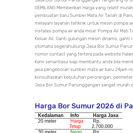
Jasa Bor Sumur Panunggangan Tangerang di 
GEMILANG Memberikan Harga yang relatif murah
pembuatan baru Sumber Mata Air Tanah di Pa
melayani layanan tehknik untuk mesin pompa air
instalasi pompa air anda misal: Pompa Air Mati T
Keluar Air, Ganti gulungan mesin dinamo, ganti 
otomatis.segerahubungi Jasa Bor Sumur Panun
nomor contact yang tertera pada website halama
Kami senantiasa siap membantu anda bila mem
jasa pengeboran sumber mata air baru 24jam n
konsultasikan kebutuhan perorangan, permeter
Jasa Bor Sumur Panunggangan sangat murah se
Harga Bor Sumur 2026 di 
Kedalaman
Info
Harga Jasa
20 meter
Harga
Rp.
Tetap
2.700.000
30 meter
Nego
Rp.