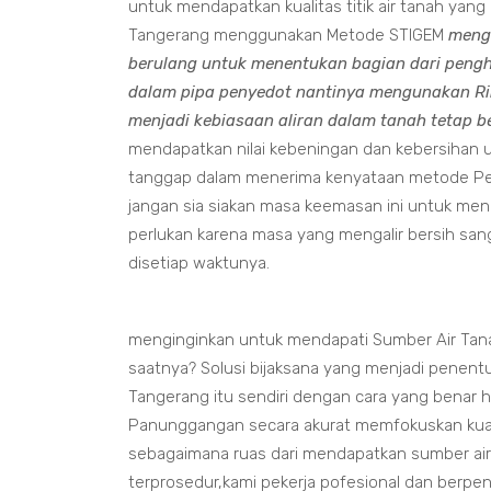
untuk mendapatkan kualitas titik air tanah ya
Tangerang menggunakan Metode STIGEM
meng
berulang untuk menentukan bagian dari peng
dalam pipa penyedot nantinya mengunakan Rin
menjadi kebiasaan aliran dalam tanah tetap be
mendapatkan nilai kebeningan dan kebersihan u
tanggap dalam menerima kenyataan metode Pe
jangan sia siakan masa keemasan ini untuk men
perlukan karena masa yang mengalir bersih sang
disetiap waktunya.
menginginkan untuk mendapati Sumber Air Tanah
saatnya? Solusi bijaksana yang menjadi penen
Tangerang itu sendiri dengan cara yang benar
Panunggangan secara akurat memfokuskan kuali
sebagaimana ruas dari mendapatkan sumber air
terprosedur,kami pekerja pofesional dan berp