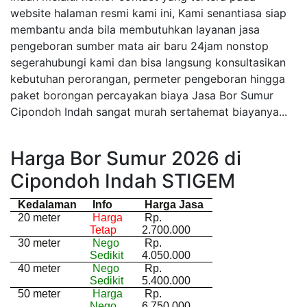
website halaman resmi kami ini, Kami senantiasa siap
membantu anda bila membutuhkan layanan jasa
pengeboran sumber mata air baru 24jam nonstop
segerahubungi kami dan bisa langsung konsultasikan
kebutuhan perorangan, permeter pengeboran hingga
paket borongan percayakan biaya Jasa Bor Sumur
Cipondoh Indah sangat murah sertahemat biayanya...
Harga Bor Sumur 2026 di
Cipondoh Indah STIGEM
Kedalaman
Info
Harga Jasa
20 meter
Harga
Rp.
Tetap
2.700.000
30 meter
Nego
Rp.
Sedikit
4.050.000
40 meter
Nego
Rp.
Sedikit
5.400.000
50 meter
Harga
Rp.
Nego
6.750.000