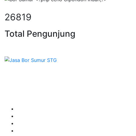
35527
Total Pengunjung
orsumur, jasa Sumur Bor, Matek A
Sepesialis Pengeboran Sumur untuk Kedalaman 20m
hingga 100m lebih siap menerima pesanan berbagai
jenis kebutuhan untuk mendapatkan Mata Air Tanah
terbaik pesan segera di Sumber Tirta Gemilang
Terpercaya dan Ahlinya.