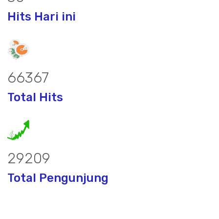
Hits Hari ini
87256
Total Hits
38439
Total Pengunjung
or, borsumur, jasa Sumur Bor, Matek 