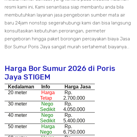
resmi kami ini, Kami senantiasa siap membantu anda bila
membutuhkan layanan jasa pengeboran sumber mata air
baru 24jam nonstop segerahubungi kami dan bisa langsung
konsultasikan kebutuhan perorangan, permeter
pengeboran hingga paket borongan percayakan biaya Jasa
Bor Sumur Poris Jaya sangat murah sertahemat biayanya...
Harga Bor Sumur 2026 di Poris
Jaya STIGEM
Kedalaman
Info
Harga Jasa
20 meter
Harga
Rp.
Tetap
2.700.000
30 meter
Nego
Rp.
Sedikit
4.050.000
40 meter
Nego
Rp.
Sedikit
5.400.000
50 meter
Harga
Rp.
Nego
6.750.000