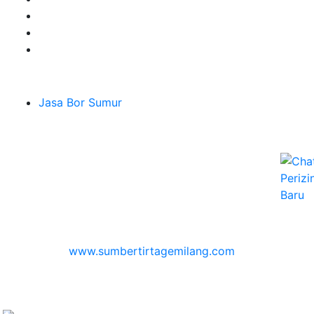
Layanan
Jasa Bor Sumur
Melayani Hingga
Seluruh Jabodetabek & Jakarta, Bogor, Depok,
Bekasi, Tangerang, Karawang
Jl. H Abi Kontrakan Panjang RT.01 Rw.07 No.152
Jatiluhur,Jawabarat Kota Bekasi Jatiasih
© 2026
www.sumbertirtagemilang.com
| Jasa Bor
Sumur / Mantek Mata Air Tanah & Service Berbagai
Mesin Pompa Air
Layanan Sumur Bor Terpercaya © 2010
Sumber Tirta