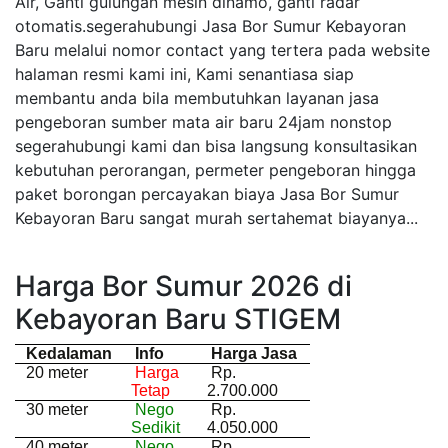
Air, Ganti gulungan mesin dinamo, ganti radar
otomatis.segerahubungi Jasa Bor Sumur Kebayoran
Baru melalui nomor contact yang tertera pada website
halaman resmi kami ini, Kami senantiasa siap
membantu anda bila membutuhkan layanan jasa
pengeboran sumber mata air baru 24jam nonstop
segerahubungi kami dan bisa langsung konsultasikan
kebutuhan perorangan, permeter pengeboran hingga
paket borongan percayakan biaya Jasa Bor Sumur
Kebayoran Baru sangat murah sertahemat biayanya...
Harga Bor Sumur 2026 di
Kebayoran Baru STIGEM
Kedalaman
Info
Harga Jasa
20 meter
Harga
Rp.
Tetap
2.700.000
30 meter
Nego
Rp.
Sedikit
4.050.000
40 meter
Nego
Rp.