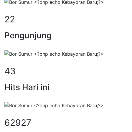
30
Pengunjung
59
Hits Hari ini
85834