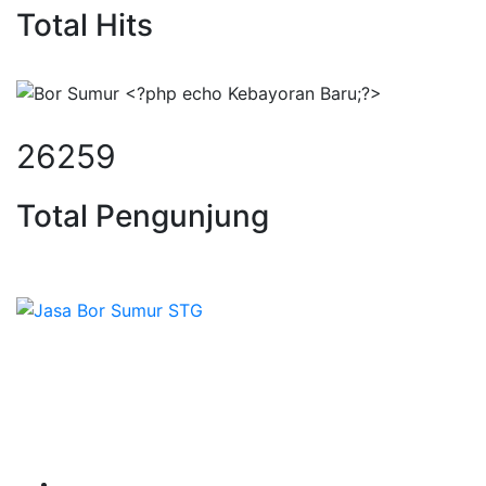
Total Hits
36484
Total Pengunjung
, borsumur, jasa Sumur Bor, Mate
Sepesialis Pengeboran Sumur untuk Kedalaman 20m
hingga 100m lebih siap menerima pesanan berbagai
jenis kebutuhan untuk mendapatkan Mata Air Tanah
terbaik pesan segera di Sumber Tirta Gemilang
Terpercaya dan Ahlinya.