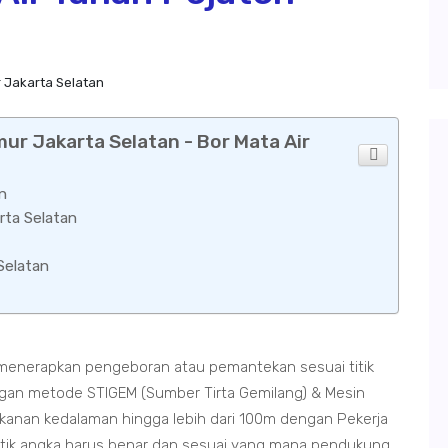
 Jakarta Selatan
ur Jakarta Selatan - Bor Mata Air
n
rta Selatan
Selatan
 menerapkan pengeboran atau pemantekan sesuai titik
an metode STIGEM (Sumber Tirta Gemilang) & Mesin
nan kedalaman hingga lebih dari 100m dengan Pekerja
itik angka harus benar dan sesuai yang mana pendukung