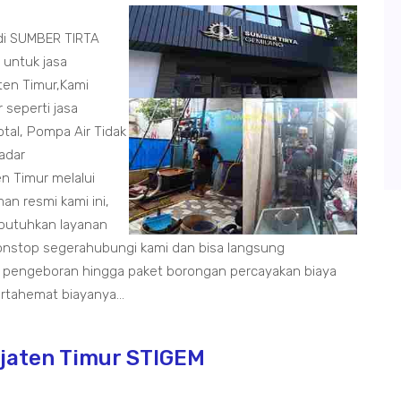
 di SUMBER TIRTA
 untuk jasa
ten Timur,Kami
 seperti jasa
otal, Pompa Air Tidak
radar
n Timur melalui
n resmi kami ini,
butuhkan layanan
onstop segerahubungi kami dan bisa langsung
 pengeboran hingga paket borongan percayakan biaya
tahemat biayanya...
jaten Timur STIGEM