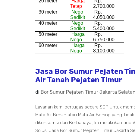
20 meter
Harga
Rp.
Tetap
2.700.000
30 meter
Nego
Rp.
Sedikit
4.050.000
40 meter
Nego
Rp.
Sedikit
5.400.000
50 meter
Harga
Rp.
Nego
6.750.000
60 meter
Harga
Rp.
Nego
8.100.000
Jasa Bor Sumur Pejaten Tim
Air Tanah Pejaten Timur
di
Bor Sumur Pejaten Timur Jakarta Selata
Layanan kami bertugas secara SOP untuk mem
Mata Air Bersih atau Mata Air Bening yang Tidak
dikonsumsi dan Berbahaya jika melakukan tindak
Solusi Jasa Bor Sumur Pejaten Timur Jakarta S