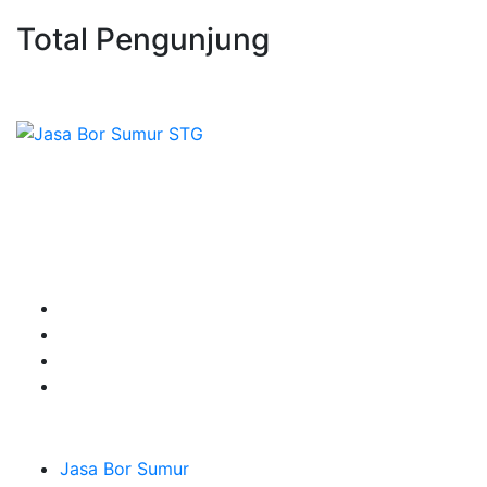
Total Pengunjung
, borsumur, jasa Sumur Bor, Mate
Sepesialis Pengeboran Sumur untuk Kedalaman 20m
hingga 100m lebih siap menerima pesanan berbagai
jenis kebutuhan untuk mendapatkan Mata Air Tanah
terbaik pesan segera di Sumber Tirta Gemilang
Terpercaya dan Ahlinya.
Layanan
Jasa Bor Sumur