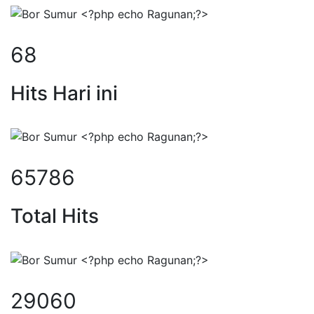
87
Hits Hari ini
84544
Total Hits
37347