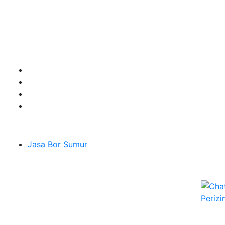
Sepesialis Pengeboran Sumur untuk Kedalaman 20m
hingga 100m lebih siap menerima pesanan berbagai
jenis kebutuhan untuk mendapatkan Mata Air Tanah
terbaik pesan segera di Sumber Tirta Gemilang
Terpercaya dan Ahlinya.
Layanan
Jasa Bor Sumur
Melayani Hingga
Seluruh Jabodetabek & Jakarta, Bogor, Depok,
Bekasi, Tangerang, Karawang
Jl. H Abi Kontrakan Panjang RT.01 Rw.07 No.152