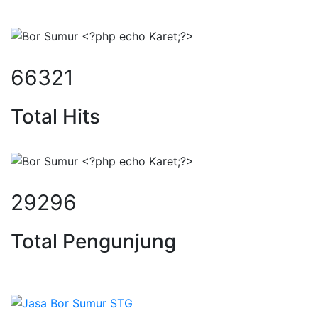
85081
Total Hits
37584
Total Pengunjung
urbor, borsumur, jasa Sumur Bor,