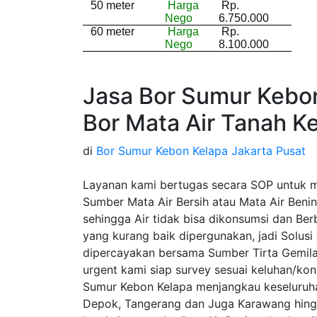
50 meter
Harga
Rp.
Nego
6.750.000
60 meter
Harga
Rp.
Nego
8.100.000
Jasa Bor Sumur Kebon
Bor Mata Air Tanah K
di
Bor Sumur Kebon Kelapa Jakarta Pusat
Layanan kami bertugas secara SOP untuk 
Sumber Mata Air Bersih atau Mata Air Beni
sehingga Air tidak bisa dikonsumsi dan Be
yang kurang baik dipergunakan, jadi Solus
dipercayakan bersama Sumber Tirta Gemil
urgent kami siap survey sesuai keluhan/ko
Sumur Kebon Kelapa menjangkau keseluruha
Depok, Tangerang dan Juga Karawang hingg