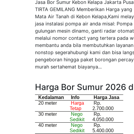
Jasa Bor Sumur Kebon Kelapa Jakarta Pus
TIRTA GEMILANG Memberikan Harga yang re
Mata Air Tanah di Kebon Kelapa,Kami melay
jasa instalasi pompa air anda misal: Pompa 
gulungan mesin dinamo, ganti radar otoma
melalui nomor contact yang tertera pada we
membantu anda bila membutuhkan layanan 
nonstop segerahubungi kami dan bisa lang
pengeboran hingga paket borongan percay
murah sertahemat biayanya...
Harga Bor Sumur 2026 d
Kedalaman
Info
Harga Jasa
20 meter
Harga
Rp.
Tetap
2.700.000
30 meter
Nego
Rp.
Sedikit
4.050.000
40 meter
Nego
Rp.
Sedikit
5.400.000