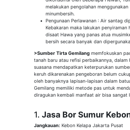
melakukan pengolahan menggunakan m
minumbersih.
Pengunaan Perlawanan : Air santag dip
Kebakaran maka lakukan penyiraman h
disaat Hawa yang panas atua musimk
bersih secara banyak dan dipergunak
>Sumber Tirta Gemilang
memfokuskan pada
tanah baru atau refisi perbaikannya, dala
suasana mendapatkan keterpurukan sumber a
keruh dikarenakan pengeboran belum cukup
oleh banyaknya lapisan-lapisan dalam batuan
Gemilang memiliki metode pas untuk menda
diragukan kembali manfaat air bisa sangat 
1.
Jasa Bor Sumur Kebon
Jangkauan:
Kebon Kelapa Jakarta Pusat