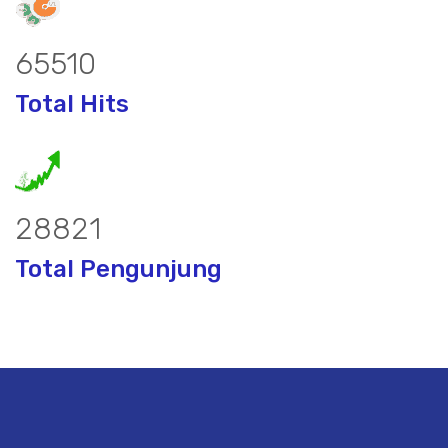
85851
Total Hits
37923
Total Pengunjung
bor, borsumur, jasa Sumur Bor, Matek 