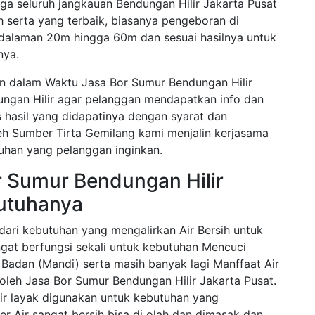
a seluruh jangkauan Bendungan Hilir Jakarta Pusat
h serta yang terbaik, biasanya pengeboran di
edalaman 20m hingga 60m dan sesuai hasilnya untuk
nya.
n dalam Waktu Jasa Bor Sumur Bendungan Hilir
ungan Hilir agar pelanggan mendapatkan info dan
s hasil yang didapatinya dengan syarat dan
eh Sumber Tirta Gemilang kami menjalin kerjasama
uhan yang pelanggan inginkan.
r Sumur Bendungan Hilir
butuhanya
ari kebutuhan yang mengalirkan Air Bersih untuk
gat berfungsi sekali untuk kebutuhan Mencuci
 Badan (Mandi) serta masih banyak lagi Manffaat Air
h oleh Jasa Bor Sumur Bendungan Hilir Jakarta Pusat.
ir layak digunakan untuk kebutuhan yang
 Air sangat bersih bisa di olah dan dimasak dan