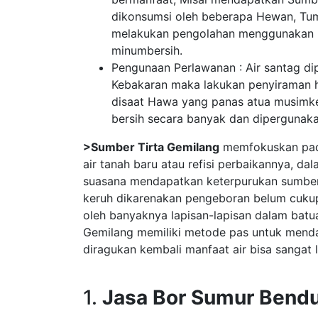
dikonsumsi oleh beberapa Hewan, Tu
melakukan pengolahan menggunakan m
minumbersih.
Pengunaan Perlawanan : Air santag dip
Kebakaran maka lakukan penyiraman h
disaat Hawa yang panas atua musimk
bersih secara banyak dan dipergunak
>Sumber Tirta Gemilang
memfokuskan pada
air tanah baru atau refisi perbaikannya, 
suasana mendapatkan keterpurukan sumber a
keruh dikarenakan pengeboran belum cukup
oleh banyaknya lapisan-lapisan dalam batuan
Gemilang memiliki metode pas untuk menda
diragukan kembali manfaat air bisa sangat 
1.
Jasa Bor Sumur Bendun