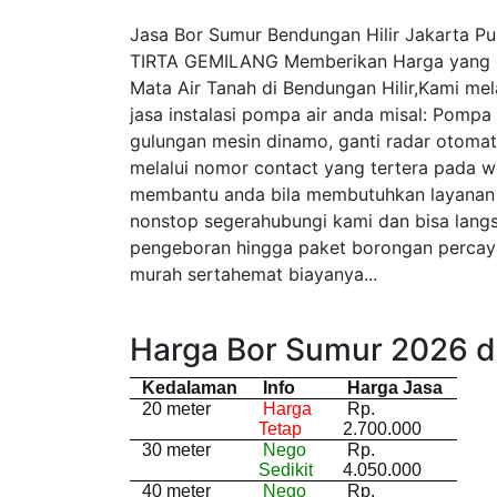
Jasa Bor Sumur Bendungan Hilir Jakarta P
TIRTA GEMILANG Memberikan Harga yang re
Mata Air Tanah di Bendungan Hilir,Kami mel
jasa instalasi pompa air anda misal: Pompa 
gulungan mesin dinamo, ganti radar otomat
melalui nomor contact yang tertera pada we
membantu anda bila membutuhkan layanan 
nonstop segerahubungi kami dan bisa lang
pengeboran hingga paket borongan percaya
murah sertahemat biayanya...
Harga Bor Sumur 2026 d
Kedalaman
Info
Harga Jasa
20 meter
Harga
Rp.
Tetap
2.700.000
30 meter
Nego
Rp.
Sedikit
4.050.000
40 meter
Nego
Rp.