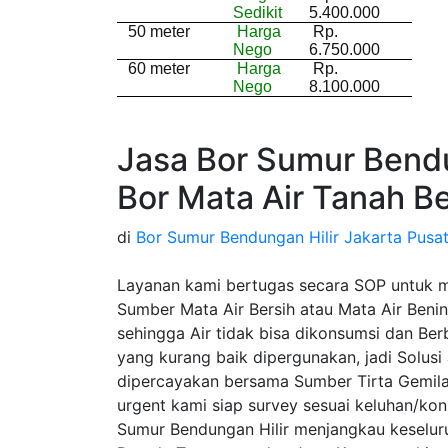
Sedikit
5.400.000
50 meter
Harga
Rp.
Nego
6.750.000
60 meter
Harga
Rp.
Nego
8.100.000
Jasa Bor Sumur Bendu
Bor Mata Air Tanah B
di
Bor Sumur Bendungan Hilir Jakarta Pusa
Layanan kami bertugas secara SOP untuk 
Sumber Mata Air Bersih atau Mata Air Beni
sehingga Air tidak bisa dikonsumsi dan Be
yang kurang baik dipergunakan, jadi Solusi
dipercayakan bersama Sumber Tirta Gemil
urgent kami siap survey sesuai keluhan/ko
Sumur Bendungan Hilir menjangkau keseluru