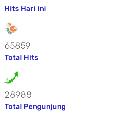
Hits Hari ini
86754
Total Hits
38222
Total Pengunjung
bor, borsumur, jasa Sumur Bor, Matek 