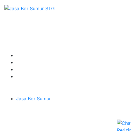
Sepesialis Pengeboran Sumur untuk Kedalaman 20m
hingga 100m lebih siap menerima pesanan berbagai
jenis kebutuhan untuk mendapatkan Mata Air Tanah
terbaik pesan segera di Sumber Tirta Gemilang
Terpercaya dan Ahlinya.
Layanan
Jasa Bor Sumur
Melayani Hingga
Seluruh Jabodetabek & Jakarta, Bogor, Depok,
Bekasi, Tangerang, Karawang