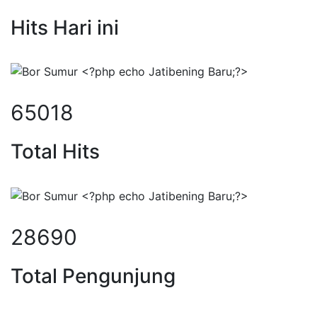
Hits Hari ini
84761
Total Hits
37402
Total Pengunjung
borsumur, jasa Sumur Bor, Matek 