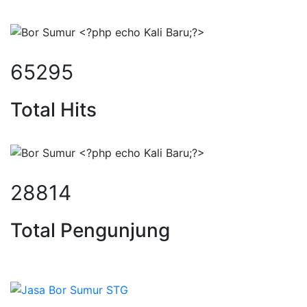
84252
Total Hits
37180
Total Pengunjung
bor, borsumur, jasa Sumur Bor, Ma
Sepesialis Pengeboran Sumur untuk Kedalaman 20m