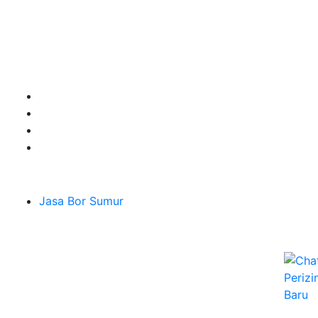
hingga 100m lebih siap menerima pesanan berbagai
jenis kebutuhan untuk mendapatkan Mata Air Tanah
terbaik pesan segera di Sumber Tirta Gemilang
Terpercaya dan Ahlinya.
Layanan
Jasa Bor Sumur
Melayani Hingga
Seluruh Jabodetabek & Jakarta, Bogor, Depok,
Bekasi, Tangerang, Karawang
Jl. H Abi Kontrakan Panjang RT.01 Rw.07 No.152