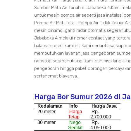
Memberikan Harga yang relatif murah untuk ja
Sumber Mata Air Tanah di Jababeka 4,Kami mela
untuk mesin pompa air seperti jasa instalasi pom
Pompa Air Mati Total, Pompa Air Tidak Keluar Air
mesin dinamo, ganti radar otomatis.segerahub
Jababeka 4 melalui nomor contact yang terter
halaman resmi kami ini, Kami senantiasa siap m
membutuhkan layanan jasa pengeboran sumber 
nonstop segerahubungi kami dan bisa langsung
pengeboran hingga paket borongan percayakan
sertahemat biayanya...
Harga Bor Sumur 2026 di J
Kedalaman
Info
Harga Jasa
20 meter
Harga
Rp.
Tetap
2.700.000
30 meter
Nego
Rp.
Sedikit
4.050.000