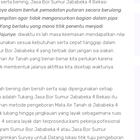
ih serta bening, Jasa Bor Sumur Jababeka 4 Bekasi
nya dalam bentuk pemadatan putaran secara berulang
empitan agar tidak mengancurkan bagian dalam pipa
ang berlaku yang mana titik penentu menjadi
lajunya
. diwaktu ini lah masa keemasan mendapatkan nilai
rgunakan sesuai kebutuhan serta cepat tanggap dalam
Bor Jababeka 4 yang terbaik dan jangan sia siakan
n Air Tanah yang benar-benar kita perlukan karena
 membentuk jalanya aktifitas kita disetiap waktunya.
 bening dan bersih serta siap dipergunakan setiap
u adalah Tukang Jasa Bor Sumur Jababeka 4 Bekasi itu
ahan metode pengeboran Mata Air Tanah di Jababeka 4
ik lubang hingga jangkauan yang layak sebagaimana ruas
4 secara layak dan terprosedur,kami pekerja pofesional
gram Sumur Bor Jababeka 4 atau Jasa Bor Sumur
rimkan Survey untuk Datang lokasi titik tuju pengeboran