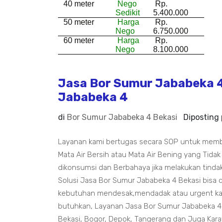
40 meter
Nego
Rp.
Sedikit
5.400.000
50 meter
Harga
Rp.
Nego
6.750.000
60 meter
Harga
Rp.
Nego
8.100.000
Jasa Bor Sumur Jababeka 4 
Jababeka 4
di
Bor Sumur Jababeka 4 Bekasi
Diposting
Layanan kami bertugas secara SOP untuk mem
Mata Air Bersih atau Mata Air Bening yang Tidak
dikonsumsi dan Berbahaya jika melakukan tindak
Solusi Jasa Bor Sumur Jababeka 4 Bekasi bisa 
kebutuhan mendesak,mendadak atau urgent kam
butuhkan, Layanan Jasa Bor Sumur Jababeka 4
Bekasi, Bogor, Depok, Tangerang dan Juga Kar