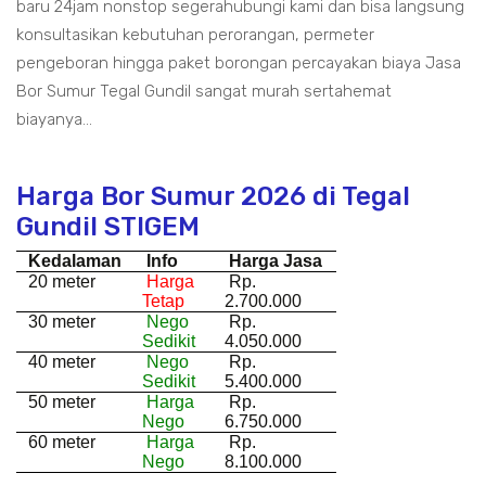
baru 24jam nonstop segerahubungi kami dan bisa langsung
konsultasikan kebutuhan perorangan, permeter
pengeboran hingga paket borongan percayakan biaya Jasa
Bor Sumur Tegal Gundil sangat murah sertahemat
biayanya...
Harga Bor Sumur 2026 di Tegal
Gundil STIGEM
Kedalaman
Info
Harga Jasa
20 meter
Harga
Rp.
Tetap
2.700.000
30 meter
Nego
Rp.
Sedikit
4.050.000
40 meter
Nego
Rp.
Sedikit
5.400.000
50 meter
Harga
Rp.
Nego
6.750.000
60 meter
Harga
Rp.
Nego
8.100.000