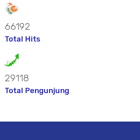
87025
Total Hits
38435
Total Pengunjung
or, borsumur, jasa Sumur Bor, Matek 