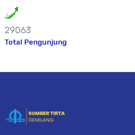
38944
Total Pengunjung
bor, borsumur, jasa Sumur Bor, Matek 