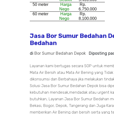
50 meter
Harga
Rp.
Nego
6.750.000
60 meter
Harga
Rp.
Nego
8.100.000
Jasa Bor Sumur Bedahan De
Bedahan
di
Bor Sumur Bedahan Depok
Diposting p
Layanan kami bertugas secara SOP untuk mem
Mata Air Bersih atau Mata Air Bening yang Tidak
dikonsumsi dan Berbahaya jika melakukan tindak
Solusi Jasa Bor Sumur Bedahan Depok bisa dip
kebutuhan mendesak,mendadak atau urgent kam
butuhkan, Layanan Jasa Bor Sumur Bedahan me
Bekasi, Bogor, Depok, Tangerang dan Juga Kar
memberikan Air Bening dan bersih serta yang t