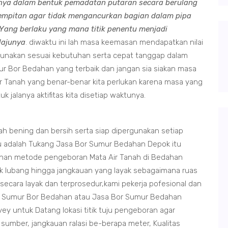
nya dalam bentuk pemadatan putaran secara berulang
empitan agar tidak mengancurkan bagian dalam pipa
ang berlaku yang mana titik penentu menjadi
lajunya
. diwaktu ini lah masa keemasan mendapatkan nilai
rgunakan sesuai kebutuhan serta cepat tanggap dalam
Bor Bedahan yang terbaik dan jangan sia siakan masa
r Tanah yang benar-benar kita perlukan karena masa yang
jalanya aktifitas kita disetiap waktunya.
 bening dan bersih serta siap dipergunakan setiap
tu adalah Tukang Jasa Bor Sumur Bedahan Depok itu
ahan metode pengeboran Mata Air Tanah di Bedahan
ik lubang hingga jangkauan yang layak sebagaimana ruas
secara layak dan terprosedur,kami pekerja pofesional dan
m Sumur Bor Bedahan atau Jasa Bor Sumur Bedahan
y untuk Datang lokasi titik tuju pengeboran agar
 sumber, jangkauan ralasi be-berapa meter, Kualitas