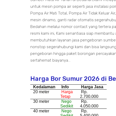
untuk mesin pompa air seperti jasa instalasi pom
Pompa Air Mati Total, Pompa Air Tidak Keluar Air
mesin dinamo, ganti radar otomatis.segerahub
Bedahan melalui nomor contact yang tertera p
resmi kami ini, Kami senantiasa siap membantu 
membutuhkan layanan jasa pengeboran sumber 
nonstop segerahubungi kami dan bisa langsung
pengeboran hingga paket borongan percayakan
sertahemat biayanya...
Harga Bor Sumur 2026 di B
Kedalaman
Info
Harga Jasa
20 meter
Harga
Rp.
Tetap
2.700.000
30 meter
Nego
Rp.
Sedikit
4.050.000
40 meter
Nego
Rp.
Sedikit
5.400.000