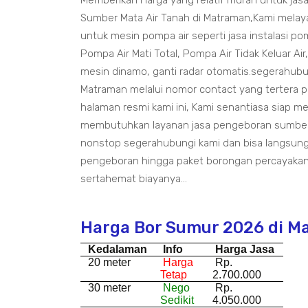
Memberikan Harga yang relatif murah untuk ja
Sumber Mata Air Tanah di Matraman,Kami melaya
untuk mesin pompa air seperti jasa instalasi pom
Pompa Air Mati Total, Pompa Air Tidak Keluar Air
mesin dinamo, ganti radar otomatis.segerahub
Matraman melalui nomor contact yang tertera 
halaman resmi kami ini, Kami senantiasa siap m
membutuhkan layanan jasa pengeboran sumber 
nonstop segerahubungi kami dan bisa langsung
pengeboran hingga paket borongan percayakan
sertahemat biayanya...
Harga Bor Sumur 2026 di M
Kedalaman
Info
Harga Jasa
20 meter
Harga
Rp.
Tetap
2.700.000
30 meter
Nego
Rp.
Sedikit
4.050.000