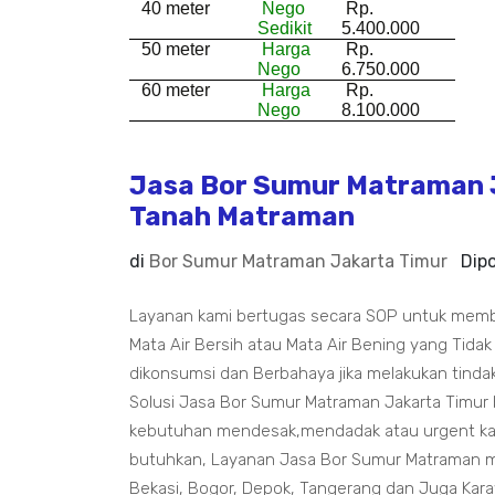
40 meter
Nego
Rp.
Sedikit
5.400.000
50 meter
Harga
Rp.
Nego
6.750.000
60 meter
Harga
Rp.
Nego
8.100.000
Jasa Bor Sumur Matraman J
Tanah Matraman
di
Bor Sumur Matraman Jakarta Timur
Dip
Layanan kami bertugas secara SOP untuk mem
Mata Air Bersih atau Mata Air Bening yang Tidak
dikonsumsi dan Berbahaya jika melakukan tindak
Solusi Jasa Bor Sumur Matraman Jakarta Timur
kebutuhan mendesak,mendadak atau urgent kam
butuhkan, Layanan Jasa Bor Sumur Matraman m
Bekasi, Bogor, Depok, Tangerang dan Juga Kar