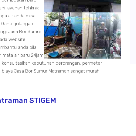
sa pembuatan baru
ni layanan tehknik
pa air anda misal:
, Ganti gulungan
ungi Jasa Bor Sumur
pada website
embantu anda bila
mata air baru 24jam
 konsultasikan kebutuhan perorangan, permeter
 biaya Jasa Bor Sumur Matraman sangat murah
atraman STIGEM