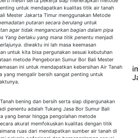
erti mesin serta pekerja siap menerapkan metode
ting untuk mendapatkan kualitas titik air tanah
 Bali Mester Jakarta Timur menggunakan Metode
emadatan putaran secara berulang untuk
tan agar tidak mengancurkan bagian dalam pipa
s Yang berlaku yang mana titik penentu menjadi
erlajunya
. diwaktu ini lah masa keemasan
an untuk kita bisa pergunakan sesuai kebutuhan
ataan metode Pengeboran Sumur Bor Bali Mester
eemasan ini untuk mendapatkan kebersihan Air Tanah
i
a yang mengalir bersih sangat penting untuk
J
waktunya.
Tanah bening dan bersih serta siap dipergunakan
jadi penentu adalah Tukang Jasa Bor Sumur Bali
ara yang benar hingga pengolahan metode
secara akurat memfokuskan kualitas dengan titik
aimana ruas dari mendapatkan sumber air tanah di