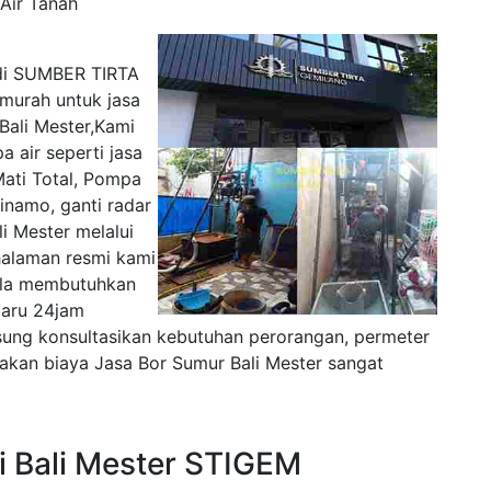
Air Tanah
 di SUMBER TIRTA
murah untuk jasa
Bali Mester,Kami
 air seperti jasa
Mati Total, Pompa
dinamo, ganti radar
i Mester melalui
halaman resmi kami
bila membutuhkan
baru 24jam
sung konsultasikan kebutuhan perorangan, permeter
kan biaya Jasa Bor Sumur Bali Mester sangat
i Bali Mester STIGEM