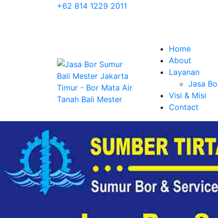
+62 814 1229 2011
Home
About
Layanan
Jasa Bo
Visi & Misi
Contact