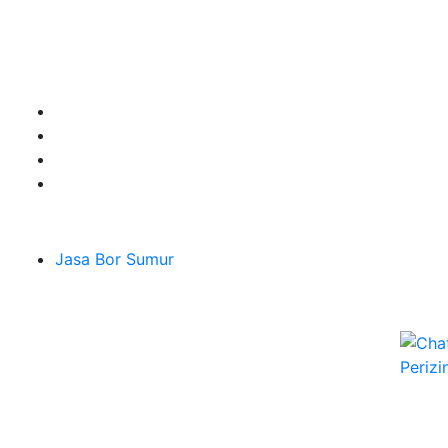
jenis kebutuhan untuk mendapatkan Mata Air Tanah
terbaik pesan segera di Sumber Tirta Gemilang
Terpercaya dan Ahlinya.
Layanan
Jasa Bor Sumur
Melayani Hingga
Seluruh Jabodetabek & Jakarta, Bogor, Depok,
Bekasi, Tangerang, Karawang
Jl. H Abi Kontrakan Panjang RT.01 Rw.07 No.152
Jatiluhur,Jawabarat Kota Bekasi Jatiasih