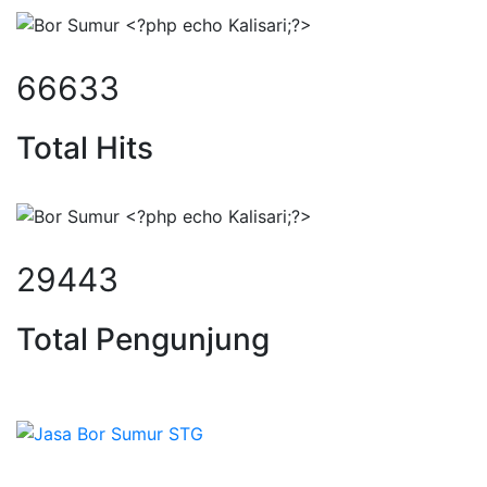
85671
Total Hits
37739
Total Pengunjung
borsumur, jasa Sumur Bor, Matek 
Sepesialis Pengeboran Sumur untuk Kedalaman 20m
hingga 100m lebih siap menerima pesanan berbagai