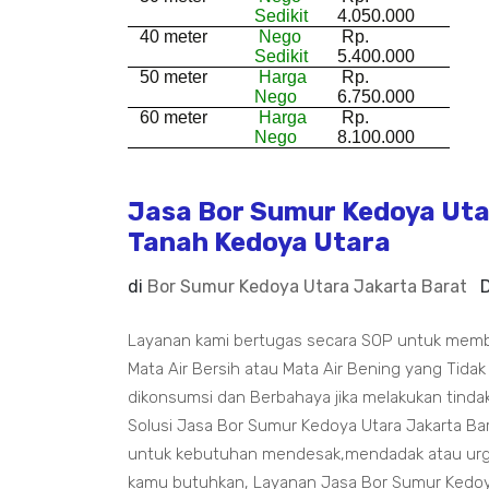
Sedikit
4.050.000
40 meter
Nego
Rp.
Sedikit
5.400.000
50 meter
Harga
Rp.
Nego
6.750.000
60 meter
Harga
Rp.
Nego
8.100.000
Jasa Bor Sumur Kedoya Utar
Tanah Kedoya Utara
di
Bor Sumur Kedoya Utara Jakarta Barat
Layanan kami bertugas secara SOP untuk mem
Mata Air Bersih atau Mata Air Bening yang Tidak
dikonsumsi dan Berbahaya jika melakukan tindak
Solusi Jasa Bor Sumur Kedoya Utara Jakarta Ba
untuk kebutuhan mendesak,mendadak atau urgen
kamu butuhkan, Layanan Jasa Bor Sumur Kedoy