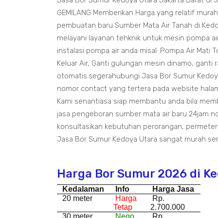
Jasa Bor Sumur Kedoya Utara Jakarta Barat di
GEMILANG Memberikan Harga yang relatif murah
pembuatan baru Sumber Mata Air Tanah di Kedo
melayani layanan tehknik untuk mesin pompa air
instalasi pompa air anda misal: Pompa Air Mati T
Keluar Air, Ganti gulungan mesin dinamo, ganti 
otomatis.segerahubungi Jasa Bor Sumur Kedoya
nomor contact yang tertera pada website halama
Kami senantiasa siap membantu anda bila mem
jasa pengeboran sumber mata air baru 24jam n
konsultasikan kebutuhan perorangan, permeter
Jasa Bor Sumur Kedoya Utara sangat murah ser
Harga Bor Sumur 2026 di K
Kedalaman
Info
Harga Jasa
20 meter
Harga
Rp.
Tetap
2.700.000
30 meter
Nego
Rp.