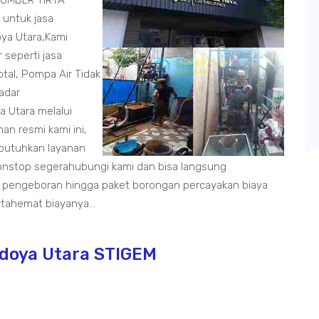
 SUMBER TIRTA
 untuk jasa
ya Utara,Kami
 seperti jasa
otal, Pompa Air Tidak
radar
 Utara melalui
n resmi kami ini,
butuhkan layanan
onstop segerahubungi kami dan bisa langsung
 pengeboran hingga paket borongan percayakan biaya
tahemat biayanya...
edoya Utara STIGEM