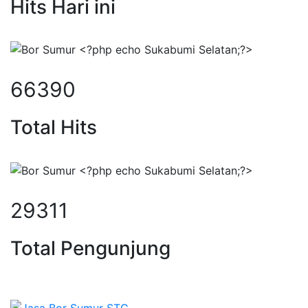
Hits Hari ini
85095
Total Hits
37570
Total Pengunjung
r, borsumur, jasa Sumur Bor, Mat