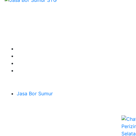
Sepesialis Pengeboran Sumur untuk Kedalaman 20m
hingga 100m lebih siap menerima pesanan berbagai
jenis kebutuhan untuk mendapatkan Mata Air Tanah
terbaik pesan segera di Sumber Tirta Gemilang
Terpercaya dan Ahlinya.
Layanan
Jasa Bor Sumur
Melayani Hingga
Seluruh Jabodetabek & Jakarta, Bogor, Depok,
Bekasi, Tangerang, Karawang