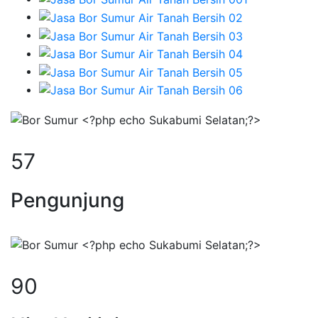
72
Pengunjung
114