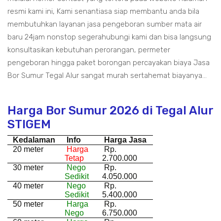
resmi kami ini, Kami senantiasa siap membantu anda bila
membutuhkan layanan jasa pengeboran sumber mata air
baru 24jam nonstop segerahubungi kami dan bisa langsung
konsultasikan kebutuhan perorangan, permeter
pengeboran hingga paket borongan percayakan biaya Jasa
Bor Sumur Tegal Alur sangat murah sertahemat biayanya...
Harga Bor Sumur 2026 di Tegal Alur
STIGEM
Kedalaman
Info
Harga Jasa
20 meter
Harga
Rp.
Tetap
2.700.000
30 meter
Nego
Rp.
Sedikit
4.050.000
40 meter
Nego
Rp.
Sedikit
5.400.000
50 meter
Harga
Rp.
Nego
6.750.000