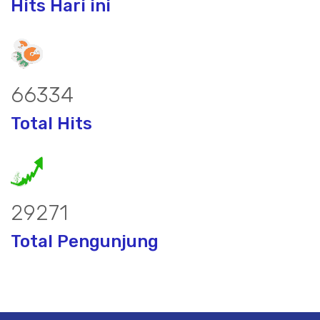
Hits Hari ini
87129
Total Hits
38447
Total Pengunjung
or, borsumur, jasa Sumur Bor, Matek 