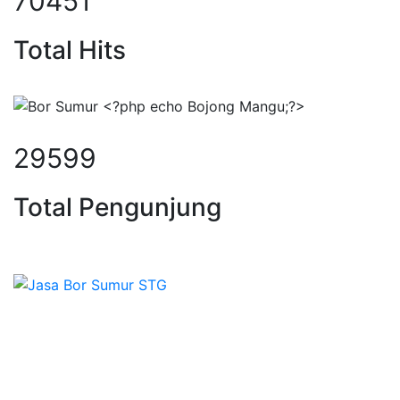
90581
Total Hits
38490
Total Pengunjung
, borsumur, jasa Sumur Bor, Mate
Sepesialis Pengeboran Sumur untuk Kedalaman 20m
hingga 100m lebih siap menerima pesanan berbagai
jenis kebutuhan untuk mendapatkan Mata Air Tanah
terbaik pesan segera di Sumber Tirta Gemilang
Terpercaya dan Ahlinya.