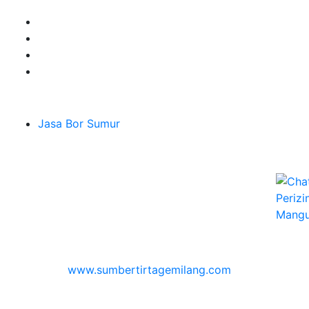
Layanan
Jasa Bor Sumur
Melayani Hingga
Seluruh Jabodetabek & Jakarta, Bogor, Depok,
Bekasi, Tangerang, Karawang
Jl. H Abi Kontrakan Panjang RT.01 Rw.07 No.152
Jatiluhur,Jawabarat Kota Bekasi Jatiasih
© 2026
www.sumbertirtagemilang.com
| Jasa Bor
Sumur / Mantek Mata Air Tanah & Service Berbagai
Mesin Pompa Air