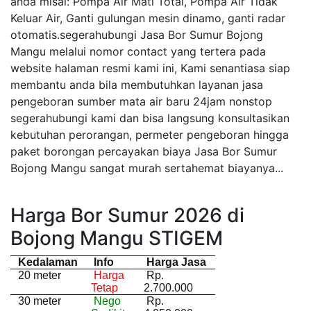
anda misal: Pompa Air Mati Total, Pompa Air Tidak
Keluar Air, Ganti gulungan mesin dinamo, ganti radar
otomatis.segerahubungi Jasa Bor Sumur Bojong
Mangu melalui nomor contact yang tertera pada
website halaman resmi kami ini, Kami senantiasa siap
membantu anda bila membutuhkan layanan jasa
pengeboran sumber mata air baru 24jam nonstop
segerahubungi kami dan bisa langsung konsultasikan
kebutuhan perorangan, permeter pengeboran hingga
paket borongan percayakan biaya Jasa Bor Sumur
Bojong Mangu sangat murah sertahemat biayanya...
Harga Bor Sumur 2026 di
Bojong Mangu STIGEM
Kedalaman
Info
Harga Jasa
20 meter
Harga
Rp.
Tetap
2.700.000
30 meter
Nego
Rp.